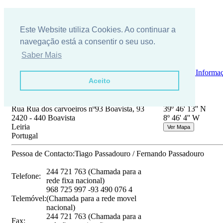
Este Website utiliza Cookies. Ao continuar a
navegação está a consentir o seu uso.
Saber Mais
Quem somos?
Notícias
Localização e Contactos
Pedido de Informa
Aceito
Morada:
GPS:
Rua Rua dos carvoeiros nº93 Boavista, 93
39º 46' 13'' N
2420 - 440 Boavista
8º 46' 4'' W
Leiria
Portugal
Pessoa de Contacto:
Tiago Passadouro / Fernando Passadouro
244 721 763 (Chamada para a
Telefone:
rede fixa nacional)
968 725 997 -93 490 076 4
Telemóvel:
(Chamada para a rede movel
nacional)
244 721 763 (Chamada para a
Fax: