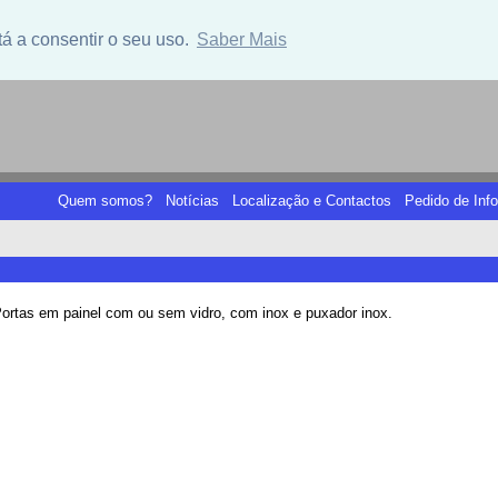
tá a consentir o seu uso.
Saber Mais
Quem somos?
Notícias
Localização e Contactos
Pedido de Inf
ortas em painel com ou sem vidro, com inox e puxador inox.