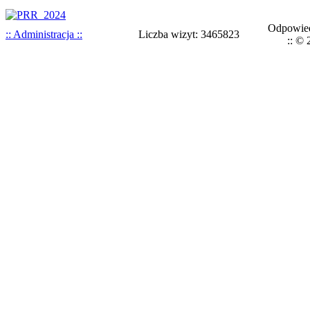
Odpowied
:: Administracja ::
Liczba wizyt: 3465823
:: © 