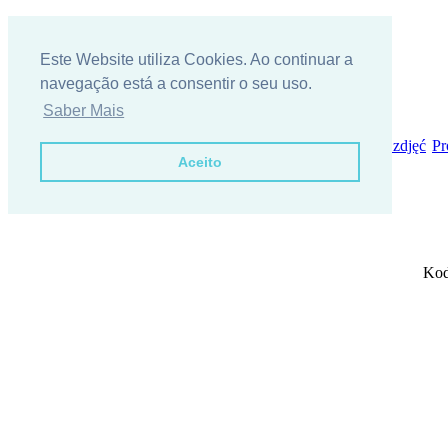
Este Website utiliza Cookies. Ao continuar a
navegação está a consentir o seu uso.
Saber Mais
Kim jesteśmy?
{m_locecon}
Skontaktuj się z nami
Galeria zdjęć
Pr
Aceito
Grades de varandas
Kod