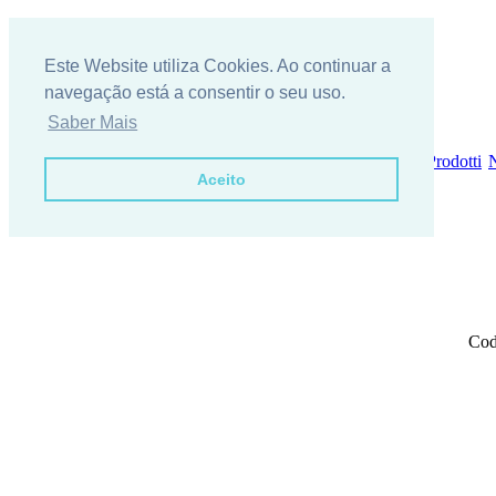
Este Website utiliza Cookies. Ao continuar a
navegação está a consentir o seu uso.
Saber Mais
Chi siamo?
{m_locecon}
Contattaci
Galleria di immagini
Prodotti
N
Aceito
Portas de Entrada
Cod