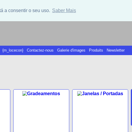
tá a consentir o seu uso.
Saber Mais
{m_locecon}
Contactez-nous
Galerie d'images
Produits
Newsletter