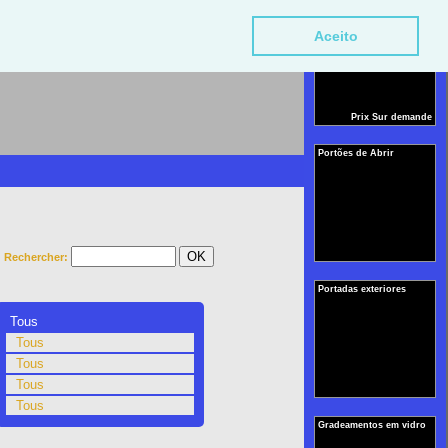
Portas de Entrada
Aceito
Prix Sur demande
Portões de Abrir
Rechercher:
Portadas exteriores
Tous
Tous
Tous
Tous
Tous
Gradeamentos em vidro